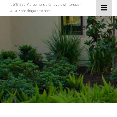
T. 618 835 715 comercial@navajowhite-ape-
148707.hostingersite.com